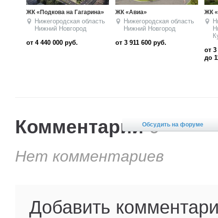
а»
ЖК «Новая Кузнечиха»
ЖК «Подкова на
Родионова»
ородская область
Нижегородская область
й Новгород
Нижний Новгород
д
Нижегородская обл
Кузнечиха
Нижний Новгород
600
руб.
от 3 638 600
от 4 310 000
руб.
до 11 305 000
руб.
Комментарии
0
Обсудить на форуме
Нет комментариев
Добавить комментар