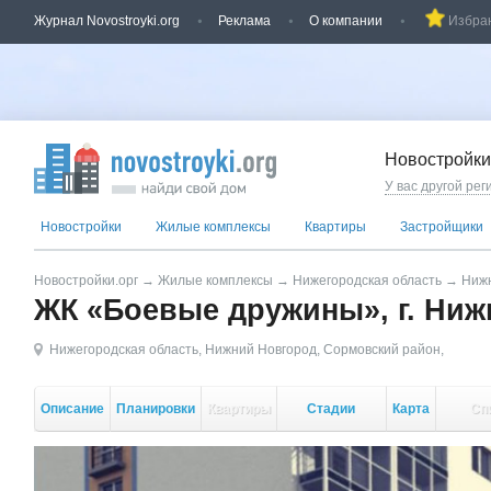
Журнал Novostroyki.org
Реклама
О компании
Избра
Новостройки
У вас другой рег
Новостройки
Жилые комплексы
Квартиры
Застройщики
Новостройки.орг
→
Жилые комплексы
→
Нижегородская область
→
Нижн
ЖК «Боевые дружины», г. Ни
Нижегородская область
,
Нижний Новгород
,
Сормовский район
,
Описание
Планировки
Квартиры
Стадии
Карта
Сп
стройки
кор