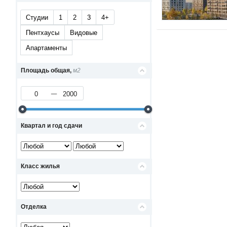
Студии
1
2
3
4+
Пентхаусы
Видовые
Апартаменты
Площадь общая,
м2
Квартал и год сдачи
Класс жилья
Отделка