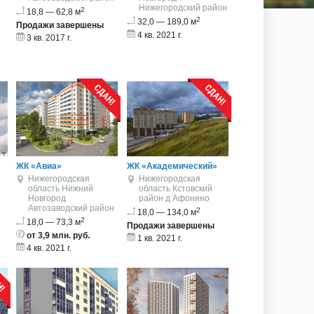
Нижегородский район
2
18,8 — 62,8 м
2
32,0 — 189,0 м
Продажи завершены
4 кв. 2021 г.
3 кв. 2017 г.
ЖК «Авиа»
ЖК «Академический»
Нижегородская
Нижегородская
область
Нижний
область
Кстовский
Новгород
район
д Афонино
Автозаводский район
2
18,0 — 134,0 м
2
18,0 — 73,3 м
Продажи завершены
от 3,9 млн. руб.
1 кв. 2021 г.
4 кв. 2021 г.