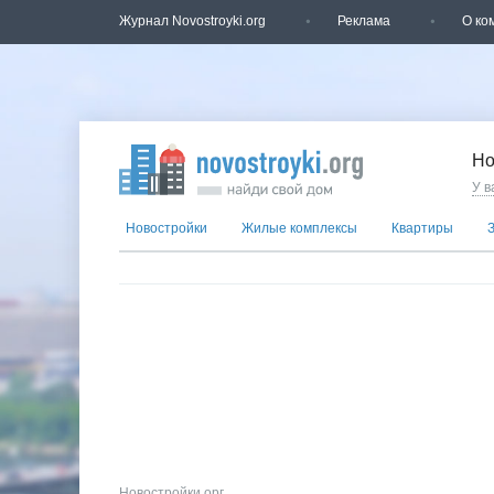
Журнал Novostroyki.org
Реклама
О ко
Но
У в
Новостройки
Жилые комплексы
Квартиры
Новостройки.орг