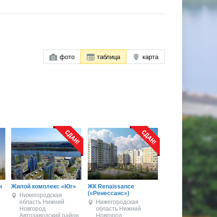
фото
таблица
карта
н
Жилой комплекс «Юг»
ЖК Renaissance
(«Ренессанс»)
Нижегородская
область
Нижний
Нижегородская
Новгород
область
Нижний
Автозаводский район
Новгород