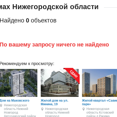
мах Нижегородской области
Найдено
0
объектов
По вашему запросу ничего не найдено
Рекомендуем к просмотру:
Дом на Маковского
Жилой дом на ул.
Жилой квартал «Сави
Минина, 19
парк»
Нижегородская
область
Нижний
Нижегородская
Нижегородская
Новгород
область
Нижний
область
Кстовский
Автозаводский район
Новгород
район
д Ржавка