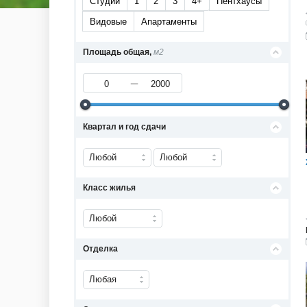
Студии
1
2
3
4+
Пентхаусы
Видовые
Апартаменты
Площадь общая,
м2
Квартал и год сдачи
Любой
Любой
Класс жилья
Любой
Отделка
Любая