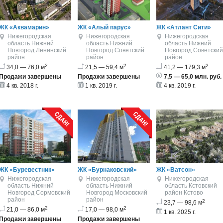
ЖК «Аквамарин»
ЖК «Алый парус»
ЖК «Атлант Сити»
Нижегородская
Нижегородская
Нижегородская
область
Нижний
область
Нижний
область
Нижний
Новгород
Ленинский
Новгород
Советский
Новгород
Советский
район
район
район
2
2
2
34,0 — 76,0 м
21,5 — 59,4 м
41,2 — 179,3 м
Продажи завершены
Продажи завершены
7,5 — 65,0 млн. руб.
4 кв. 2018 г.
1 кв. 2019 г.
4 кв. 2019 г.
ЖК «Буревестник»
ЖК «Бурнаковский»
ЖК «Ватсон»
Нижегородская
Нижегородская
Нижегородская
область
Нижний
область
Нижний
область
Кстовский
Новгород
Сормовский
Новгород
Московский
район
Кстово
район
район
2
23,7 — 98,6 м
2
2
21,0 — 86,0 м
17,0 — 98,0 м
1 кв. 2025 г.
Продажи завершены
Продажи завершены