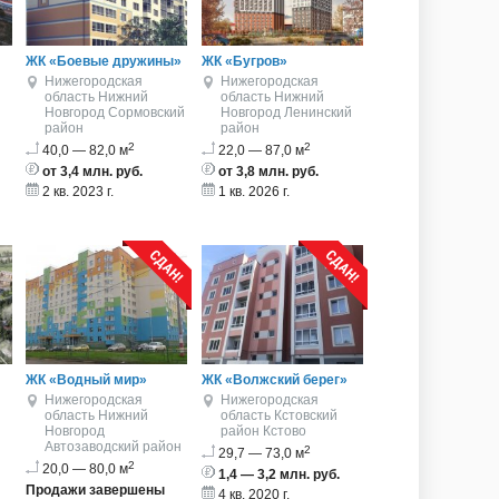
ЖК «Боевые дружины»
ЖК «Бугров»
Нижегородская
Нижегородская
область
Нижний
область
Нижний
Новгород
Сормовский
Новгород
Ленинский
район
район
2
2
40,0 — 82,0 м
22,0 — 87,0 м
от 3,4 млн. руб.
от 3,8 млн. руб.
2 кв. 2023 г.
1 кв. 2026 г.
ЖК «Водный мир»
ЖК «Волжский берег»
Нижегородская
Нижегородская
область
Нижний
область
Кстовский
Новгород
район
Кстово
Автозаводский район
2
29,7 — 73,0 м
2
20,0 — 80,0 м
1,4 — 3,2 млн. руб.
Продажи завершены
4 кв. 2020 г.