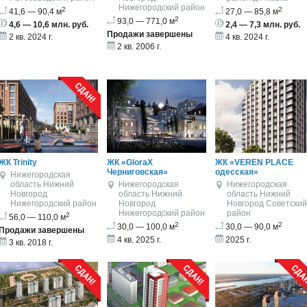
Нижегородский район
2
2
41,6 — 90,4 м
27,0 — 85,8 м
2
93,0 — 771,0 м
4,6 — 10,6 млн. руб.
2,4 — 7,3 млн. руб.
Продажи завершены
2 кв. 2024 г.
4 кв. 2024 г.
2 кв. 2006 г.
ЖК Trinity
ЖК «GloraX
ЖК «VEREN PLACE
Черниговская»
одесская»
Нижегородская
область
Нижний
Нижегородская
Нижегородская
Новгород
область
Нижний
область
Нижний
Нижегородский район
Новгород
Новгород
Советский
Нижегородский район
район
2
56,0 — 110,0 м
2
2
30,0 — 100,0 м
30,0 — 90,0 м
Продажи завершены
4 кв. 2025 г.
2025 г.
3 кв. 2018 г.