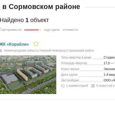
б. в Сормовском районе
Найдено
1
объект
Сортировка по:
названию
↑
году сдачи
стоимости
ЖК «Корабли»
Нижегородская область
Нижний Новгород
Сормовский район
Типы квартир в доме
Студии,
Площадь квартир
17,0 — 
Класс жилья
Эконом
Дата сдачи
1-й ква
Застройщик
ООО «
1 комментарий
0 новостей 