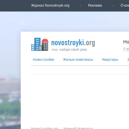
Журнал Novostroyki.org
Реклама
О ко
Но
У в
Новостройки
Жилые комплексы
Квартиры
Новостройки.орг
→
Нижний Новгород