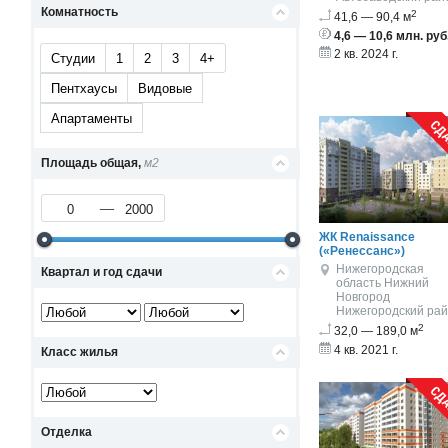
Комнатность
2
41,6 — 90,4 м
4,6 — 10,6 млн. руб
2 кв. 2024 г.
Студии
1
2
3
4+
Пентхаусы
Видовые
Апартаменты
Площадь общая,
м2
ЖК Renaissance
(«Ренессанс»)
Нижегородская
Квартал и год сдачи
область
Нижний
Новгород
Нижегородский ра
2
32,0 — 189,0 м
4 кв. 2021 г.
Класс жилья
Отделка